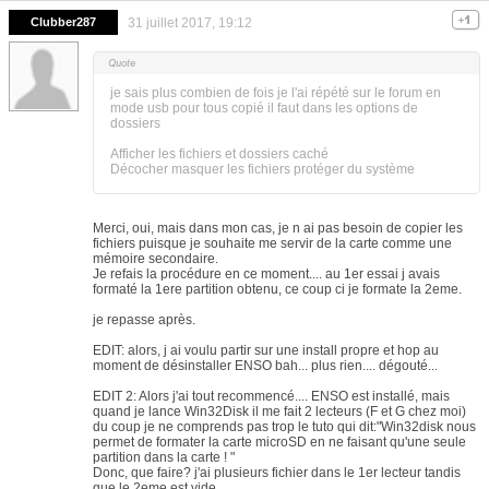
Clubber287
31 juillet 2017, 19:12
je sais plus combien de fois je l'ai répété sur le forum en
mode usb pour tous copié il faut dans les options de
dossiers
Afficher les fichiers et dossiers caché
Décocher masquer les fichiers protéger du système
Merci, oui, mais dans mon cas, je n ai pas besoin de copier les
fichiers puisque je souhaite me servir de la carte comme une
mémoire secondaire.
Je refais la procédure en ce moment.... au 1er essai j avais
formaté la 1ere partition obtenu, ce coup ci je formate la 2eme.
je repasse après.
EDIT: alors, j ai voulu partir sur une install propre et hop au
moment de désinstaller ENSO bah... plus rien.... dégouté...
EDIT 2: Alors j'ai tout recommencé.... ENSO est installé, mais
quand je lance Win32Disk il me fait 2 lecteurs (F et G chez moi)
du coup je ne comprends pas trop le tuto qui dit:"Win32disk nous
permet de formater la carte microSD en ne faisant qu'une seule
partition dans la carte ! "
Donc, que faire? j'ai plusieurs fichier dans le 1er lecteur tandis
que le 2eme est vide....