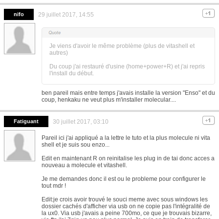
nifo
29 juillet 2017, 14:55
Je viens d'avoir le même problème (plus de vitashell et
autres)
Du coup j'ai restauré d'usine (home+power+R) et j'ai repris
l'install du début.
ben pareil mais entre temps j'avais installe la version "Enso" et du
coup, henkaku ne veut plus m'installer molecular....
Fatiguant
30 juillet 2017, 03:10
Pareil ici j'ai appliqué a la lettre le tuto et la plus molecule ni vita
shell et je suis sou enzo...
Edit en maintenant R on reinitalise les plug in de tai donc acces a
nouveau a molecule et vitashell.
Je me demandes donc il est ou le probleme pour configurer le
tout mdr !
Edit:je crois avoir trouvé le souci meme avec sous windows les
dossier cachés d'afficher via usb on ne copie pas l'intégralité de
la ux0. Via usb j'avais a peine 700mo, ce que je trouvais bizarre,