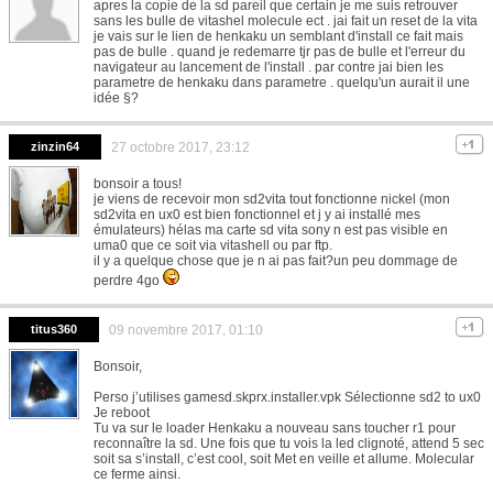
apres la copie de la sd pareil que certain je me suis retrouver
sans les bulle de vitashel molecule ect . jai fait un reset de la vita
je vais sur le lien de henkaku un semblant d'install ce fait mais
pas de bulle . quand je redemarre tjr pas de bulle et l'erreur du
navigateur au lancement de l'install . par contre jai bien les
parametre de henkaku dans parametre . quelqu'un aurait il une
idée §?
zinzin64
27 octobre 2017, 23:12
bonsoir a tous!
je viens de recevoir mon sd2vita tout fonctionne nickel (mon
sd2vita en ux0 est bien fonctionnel et j y ai installé mes
émulateurs) hélas ma carte sd vita sony n est pas visible en
uma0 que ce soit via vitashell ou par ftp.
il y a quelque chose que je n ai pas fait?un peu dommage de
perdre 4go
titus360
09 novembre 2017, 01:10
Bonsoir,
Perso j’utilises gamesd.skprx.installer.vpk Sélectionne sd2 to ux0
Je reboot
Tu va sur le loader Henkaku a nouveau sans toucher r1 pour
reconnaître la sd. Une fois que tu vois la led clignoté, attend 5 sec
soit sa s’install, c’est cool, soit Met en veille et allume. Molecular
ce ferme ainsi.