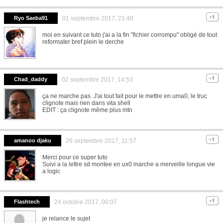
Ryo Saeba91
01 septembre 2017, 21:48
moi en suivant ce tuto j'ai a la fin "fichier corrompu" obligé de tout
reformater bref plein le derche
Chad_daddy
02 septembre 2017, 14:53
ça ne marche pas. J'ai tout fait pour le mettre en uma0, le truc
clignote mais rien dans vita shell
EDIT : ça clignote même plus mtn
amanoo djaku
26 septembre 2017, 11:57
Merci pour ce super tuto
Suivi a la lettre sd montee en ux0 marche a merveille longue vie
a logic
Flashtech
24 octobre 2017, 00:07
je relance le sujet