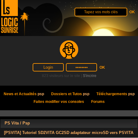
823 visiteurs sur le site |
S'incrire
News et Actualités
psp
Dossiers et Tutos
psp
Téléchargements
psp
Faites modifier vos consoles
Forums
PS Vita / Psp
[PSVITA] Tutoriel SD2VITA GC2SD adaptateur microSD vers PSVITA