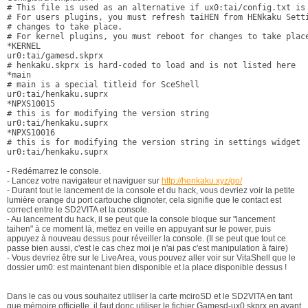
# This file is used as an alternative if ux0:tai/config.txt is 
# For users plugins, you must refresh taiHEN from HENkaku Setti
# changes to take place.

# For kernel plugins, you must reboot for changes to take place
*KERNEL

ur0:tai/gamesd.skprx

# henkaku.skprx is hard-coded to load and is not listed here

*main

# main is a special titleid for SceShell

ur0:tai/henkaku.suprx

*NPXS10015

# this is for modifying the version string

ur0:tai/henkaku.suprx

*NPXS10016

# this is for modifying the version string in settings widget

- Redémarrez le console.
- Lancez votre navigateur et naviguer sur
http://henkaku.xyz/go/
- Durant tout le lancement de la console et du hack, vous devriez voir la petite
lumière orange du port cartouche clignoter, cela signifie que le contact est
correct entre le SD2VITA et la console.
- Au lancement du hack, il se peut que la console bloque sur "lancement
taihen" à ce moment là, mettez en veille en appuyant sur le power, puis
appuyez à nouveau dessus pour réveiller la console. (Il se peut que tout ce
passe bien aussi, c'est le cas chez moi je n'ai pas c'est manipulation à faire)
- Vous devriez être sur le LiveArea, vous pouvez aller voir sur VitaShell que le
dossier um0: est maintenant bien disponible et la place disponible dessus !
Dans le cas ou vous souhaitez utiliser la carte mciroSD et le SD2VITA en tant
que mémoire officielle, il faut donc utiliser le fichier Gamesd-ux0.skprx en ayant