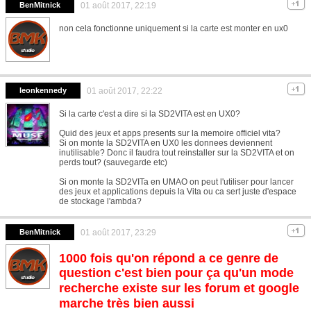
BenMitnick
01 août 2017, 22:19
non cela fonctionne uniquement si la carte est monter en ux0
leonkennedy
01 août 2017, 22:22
Si la carte c'est a dire si la SD2VITA est en UX0?
Quid des jeux et apps presents sur la memoire officiel vita?
Si on monte la SD2VITA en UX0 les donnees deviennent
inutilisable? Donc il faudra tout reinstaller sur la SD2VITA et on
perds tout? (sauvegarde etc)
Si on monte la SD2VITa en UMAO on peut l'utiliser pour lancer
des jeux et applications depuis la Vita ou ca sert juste d'espace
de stockage l'ambda?
BenMitnick
01 août 2017, 23:29
1000 fois qu'on répond a ce genre de
question c'est bien pour ça qu'un mode
recherche existe sur les forum et google
marche très bien aussi