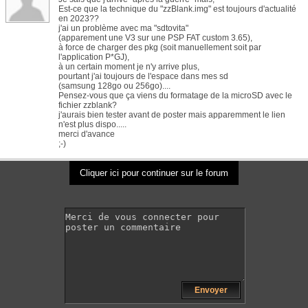
Est-ce que la technique du "zzBlank.img" est toujours d'actualité
en 2023??
j'ai un problème avec ma "sdtovita"
(apparement une V3 sur une PSP FAT custom 3.65),
à force de charger des pkg (soit manuellement soit par
l'application P*GJ),
à un certain moment je n'y arrive plus,
pourtant j'ai toujours de l'espace dans mes sd
(samsung 128go ou 256go)....
Pensez-vous que ça viens du formatage de la microSD avec le
fichier zzblank?
j'aurais bien tester avant de poster mais apparemment le lien
n'est plus dispo.....
merci d'avance
;-)
Cliquer ici pour continuer sur le forum
Envoyer