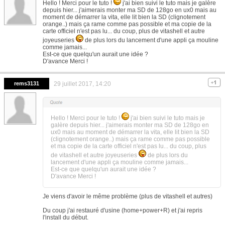
Hello ! Merci pour le tuto !
j'ai bien suivi le tuto mais je galère
depuis hier... j'aimerais monter ma SD de 128go en ux0 mais au
moment de démarrer la vita, elle lit bien la SD (clignotement
orange..) mais ça rame comme pas possible et ma copie de la
carte officiel n'est pas lu... du coup, plus de vitashell et autre
joyeuseries
de plus lors du lancement d'une appli ça mouline
comme jamais...
Est-ce que quelqu'un aurait une idée ?
D'avance Merci !
rems3131
29 juillet 2017, 14:20
Hello ! Merci pour le tuto !
j'ai bien suivi le tuto mais je
galère depuis hier... j'aimerais monter ma SD de 128go en
ux0 mais au moment de démarrer la vita, elle lit bien la SD
(clignotement orange..) mais ça rame comme pas possible
et ma copie de la carte officiel n'est pas lu... du coup, plus
de vitashell et autre joyeuseries
de plus lors du
lancement d'une appli ça mouline comme jamais...
Est-ce que quelqu'un aurait une idée ?
D'avance Merci !
Je viens d'avoir le même problème (plus de vitashell et autres)
Du coup j'ai restauré d'usine (home+power+R) et j'ai repris
l'install du début.