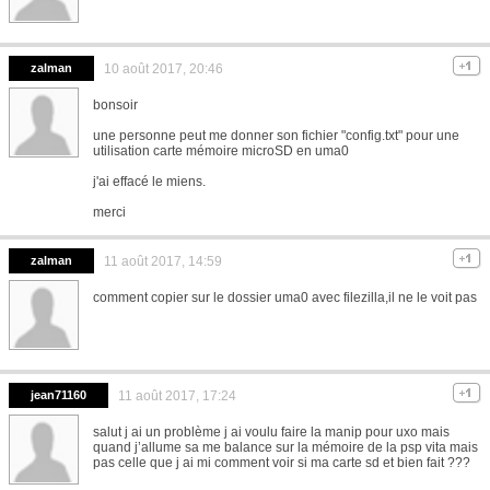
zalman
10 août 2017, 20:46
bonsoir
une personne peut me donner son fichier "config.txt" pour une
utilisation carte mémoire microSD en uma0
j'ai effacé le miens.
merci
zalman
11 août 2017, 14:59
comment copier sur le dossier uma0 avec filezilla,il ne le voit pas
jean71160
11 août 2017, 17:24
salut j ai un problème j ai voulu faire la manip pour uxo mais
quand j’allume sa me balance sur la mémoire de la psp vita mais
pas celle que j ai mi comment voir si ma carte sd et bien fait ???