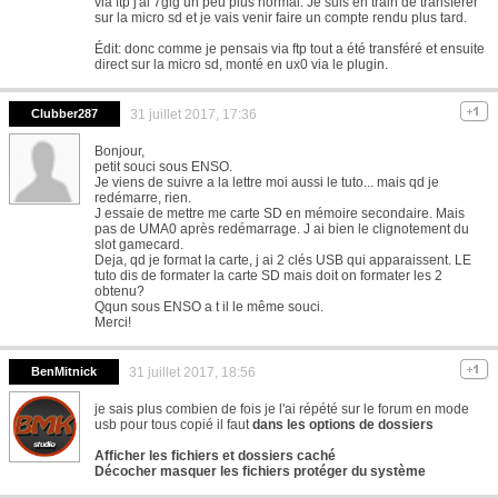
via ftp j'ai 7gig un peu plus normal. Je suis en train de transferer
sur la micro sd et je vais venir faire un compte rendu plus tard.
Édit: donc comme je pensais via ftp tout a été transféré et ensuite
direct sur la micro sd, monté en ux0 via le plugin.
Clubber287
31 juillet 2017, 17:36
Bonjour,
petit souci sous ENSO.
Je viens de suivre a la lettre moi aussi le tuto... mais qd je
redémarre, rien.
J essaie de mettre me carte SD en mémoire secondaire. Mais
pas de UMA0 après redémarrage. J ai bien le clignotement du
slot gamecard.
Deja, qd je format la carte, j ai 2 clés USB qui apparaissent. LE
tuto dis de formater la carte SD mais doit on formater les 2
obtenu?
Qqun sous ENSO a t il le même souci.
Merci!
BenMitnick
31 juillet 2017, 18:56
je sais plus combien de fois je l'ai répété sur le forum en mode
usb pour tous copié il faut
dans les options de dossiers
Afficher les fichiers et dossiers caché
Décocher masquer les fichiers protéger du système