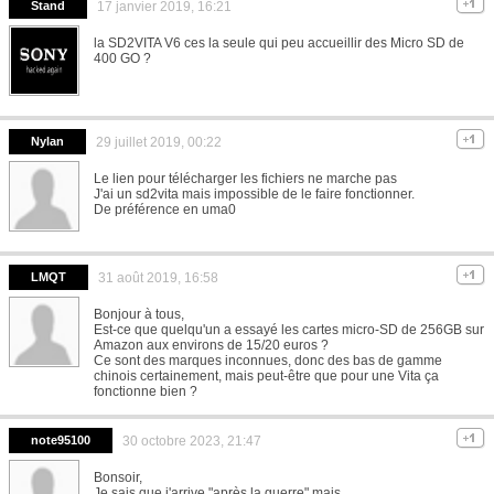
Stand
17 janvier 2019, 16:21
la SD2VITA V6 ces la seule qui peu accueillir des Micro SD de
400 GO ?
Nylan
29 juillet 2019, 00:22
Le lien pour télécharger les fichiers ne marche pas
J'ai un sd2vita mais impossible de le faire fonctionner.
De préférence en uma0
LMQT
31 août 2019, 16:58
Bonjour à tous,
Est-ce que quelqu'un a essayé les cartes micro-SD de 256GB sur
Amazon aux environs de 15/20 euros ?
Ce sont des marques inconnues, donc des bas de gamme
chinois certainement, mais peut-être que pour une Vita ça
fonctionne bien ?
note95100
30 octobre 2023, 21:47
Bonsoir,
Je sais que j'arrive "après la guerre" mais,