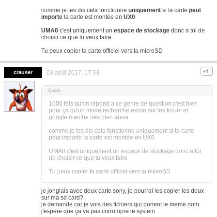
comme je tes dis cela fonctionne
uniquement
si ta carte
peut
importe
la carte est montée en
UX0
UMA0
c'est uniquement un
espace de stockage
donc a toi de
choisir ce que tu veux faire
Tu peux copier ta carte officiel vers ta microSD
crauser
03 août 2017, 17:33
1000 fois qu'on répond a ce genre de question c'est bien
pour ça qu'un mode recherche existe sur les forum et
google marche très bien aussi
comme je tes dis cela fonctionne uniquement si ta carte
peut importe la carte est montée en UX0
UMA0 c'est uniquement un espace de stockage donc a toi
de choisir ce que tu veux faire
Tu peux copier ta carte officiel vers ta microSD
je jonglais avec deux carte sony, je pourrai les copier les deux
sur ma sd card?
je demande car je vois des fichiers qui portent le meme nom
j'espere que ça va pas corrompre le system