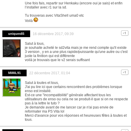
Une fois fais, repartir sur Henkaku (encore oui je sais) et enfin
l’installer avec r1 sur la sd.
Tu trouveras avec VitaShell uma0 etc
Voilà
uniques65
16 décembre 2017, 09:39
Salut à tous,
je souhaite acheté le sd2vita mais je me rend compte qu'il existe
3 version , y en a une plus rapide/puissante qu'une autre ou c'est
juste la finition qui est différente
voilà je trouvais que le v2 serais suffisant
MiMiL91
22 décembre 2017, 01:04
Salut à toutes et tous,
J'ai pu lire ici que certains rencontrent des problèmes lorsque
enso est installé.
Est-ce une "incompatibilité" générale affectant tous les
utilisateurs de enso ou cela ne se produit-il que si on ne respecte
pas à la lettre le tuto ?
Je demande avant de me lancer car je n'ai pas envie de
reformater ma PS Vita lol
Merci d'avance pour vos réponses et heureuses fêtes à toutes et
tous.