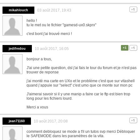
mikahlouch
03 août 2017, 19:43
hello !
tu le met ou le fichier "gamesd-ux0.skprx"
c'est bont j'ai trouvé merci !
+1
jedifredou
10 août 2017, 16:05
bonjour a tous,
J'ai une petite question, dsl j'ai fais le tour du forum et je n'est pas
trouver de reponse
j'ai monté ma carte en UXo et le problème c'est que sur vitashell
quand j’appuie sur "select" c'est umo que ce monte sur mon pc
J'aimerai savoir si il y une manip a faire car le ftp est bien trop
long pour les fichiers lourd.
Merci a vous
jean71160
10 août 2017, 20:08
comment debloquez se mode a t'il un tutos svp merci Débloquer
le SAFEMODE dans les paramètres de la vita.