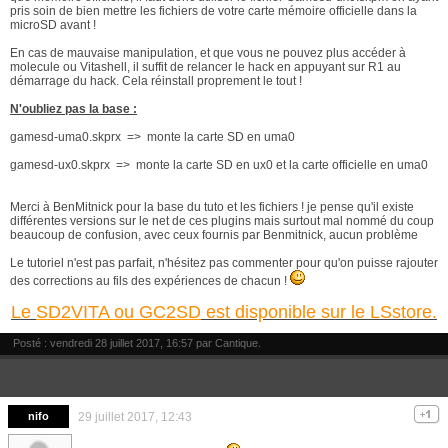
pris soin de bien mettre les fichiers de votre carte mémoire officielle dans la
microSD avant !
En cas de mauvaise manipulation, et que vous ne pouvez plus accéder à
molecule ou Vitashell, il suffit de relancer le hack en appuyant sur R1 au
démarrage du hack. Cela réinstall proprement le tout !
N'oubliez pas la base :
gamesd-uma0.skprx => monte la carte SD en uma0
gamesd-ux0.skprx => monte la carte SD en ux0 et la carte officielle en uma0
Merci à BenMitnick pour la base du tuto et les fichiers ! je pense qu'il existe
différentes versions sur le net de ces plugins mais surtout mal nommé du coup
beaucoup de confusion, avec ceux fournis par Benmitnick, aucun problème
Le tutoriel n'est pas parfait, n'hésitez pas commenter pour qu'on puisse rajouter
des corrections au fils des expériences de chacun !
Le
SD2VITA ou GC2SD
est disponible sur le LSstore.
Posté : vendredi 28 juillet 2017, 16:57 par
Cantique
.
nifo
29 juillet 2017, 12:43