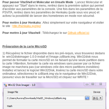
Pour passer VitaShell et Molecular en Unsafe Mode
: Lancez Molecular et
appuyez sur "Start" dans le menu, rentrez dans la première option qui permet
d'accéder aux paramètres de la console. Une fois dans les paramètres de la
PSVITA, rentrez dans les paramètres de Henkaku (juste sous vos yeux) et
activez la possibilité de lancer des homebrews en mode non sécurisé.
Pour mettre à jour Henkaku
: Allez simplement sur votre navigateur et visiter
le site :
http://henkaku.xyz/go/
Pour mettre à jour Vitashell
: Téléchargez le sur
Github officiel ici
Préparation de la carte MicroSD
1) Récupérez le fichier disponible dans les pré-requis, vous trouverez dedans
le win32diskimager-1.0.0-install et l'image zzBlank.img. Win32disk nous
permet de formater la carte microSD en ne faisant qu'une seule partition dans
la carte ! Attention, formater la carte via windows sans passer par ce fichier
image ne marchera pas (car windows crée des micro partitions invisibles)
Installez et lancez le logiciel Win32Disk, Insérez la carte microSD dans votre
ordinateur, sélectionnez le zzBlank.img via le navigateur de Win32Disk,
(assurez vous de travailler sur la MicroSD) et cliquez sur WRITE !