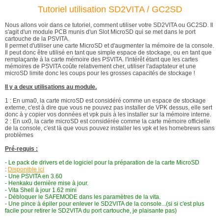
Tutoriel utilisation SD2VITA / GC2SD
Nous allons voir dans ce tutoriel, comment utiliser votre SD2VITA ou GC2SD. Il
s'agit d'un module PCB munis d'un Slot MicroSD qui se met dans le port
cartouche de la PSVITA.
Il permet d'utiliser une carte MicroSD et d'augmenter la mémoire de la console.
Il peut donc être utilisé en tant que simple espace de stockage, ou en tant que
remplaçante à la carte mémoire des PSVITA. l'intérêt étant que les cartes
mémoires de PSVITA coûte relativement cher, utiliser l'adaptateur et une
microSD limite donc les coups pour les grosses capacités de stockage !
Il y a deux utilisations au module.
1 : En uma0, la carte microSD est considéré comme un espace de stockage
externe, c'est à dire que vous ne pouvez pas installer de VPK dessus, elle sert
donc à y copier vos données et vpk puis à les installer sur la mémoire interne.
2 : En ux0, la carte microSD est considérée comme la carte mémoire officielle
de la console, c'est là que vous pouvez installer les vpk et les homebrews sans
problèmes
Pré-requis :
- Le pack de drivers et de logiciel pour la préparation de la carte MicroSD
:
Disponible ici
- Une PSVITA en 3.60
- Henkaku dernière mise à jour.
- Vita Shell à jour 1.62 mini
- Débloquer le SAFEMODE dans les paramètres de la vita.
- Une pince à épiler pour enlever le SD2VITA de la console...(si si c'est plus
facile pour retirer le SD2VITA du port cartouche, je plaisante pas)