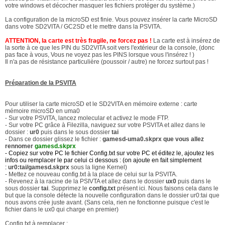
votre windows et décocher masquer les fichiers protéger du système.)
La configuration de la microSD est finie. Vous pouvez insérer la carte MicroSD
dans votre SD2VITA / GC2SD et le mettre dans la PSVITA.
ATTENTION, la carte est très fragile, ne forcez pas !
La carte est à insérez de
la sorte à ce que les PIN du SD2VITA soit vers l'extérieur de la console, (donc
pas face à vous, Vous ne voyez pas les PINS lorsque vous l'insérez ! )
Il n'a pas de résistance particulière (poussoir / autre) ne forcez surtout pas !
Préparation de la PSVITA
Pour utiliser la carte microSD et le SD2VITA en mémoire externe : carte
mémoire microSD en uma0
- Sur votre PSVITA, lancez molecular et activez le mode FTP.
- Sur votre PC grâce à Filezilla, naviguez sur votre PSVITA et allez dans le
dossier :
ur0
puis dans le sous dossier
tai
- Dans ce dossier glissez le fichier :
gamesd-uma0.skprx que vous allez
rennomer
gamesd.skprx
- Copiez sur votre PC le fichier Config.txt sur votre PC et éditez le, ajoutez les
infos ou remplacer le par celui ci dessous : (on ajoute en fait simplement
:
ur0:tai/gamesd.skprx
sous la ligne Kernel)
- Mettez ce nouveau config.txt à la place de celui sur la PSVITA.
- Revenez à la racine de la PSIVTA et allez dans le dossier
ux0
puis dans le
sous dossier
tai
. Supprimez le
config.txt
présent ici. Nous faisons cela dans le
but que la console détecte la nouvelle configuration dans le dossier ur0:tai que
nous avons crée juste avant. (Sans cela, rien ne fonctionne puisque c'est le
fichier dans le ux0 qui charge en premier)
Config.txt à remplacer :