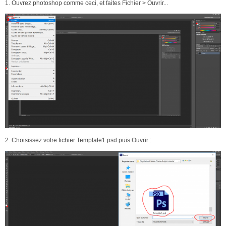
1. Ouvrez photoshop comme ceci, et faites Fichier > Ouvrir...
2. Choisissez votre fichier Template1.psd puis Ouvrir :