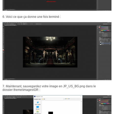
6. Voici ce que ça donne une fois terminé :
7. Maintenant, sauvegardez votre image en JP_US_BG.png dans le
dossier theme\images\GR :