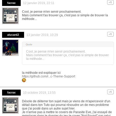
facrax
12 janvier 2019, 22:11
Cool, je pense m'en servir prochainement.
Mais comment t'as trouver ça, c'est pas si simple de trouver la
méthode...
alucard2
13 janvier 2019, 10:29
Cool, je pense m'en servir prochainement.
Mais comment t'as trouver ça, c'est pas si simple de trouver
la méthode...
la méthode est expliquer ici
https://github.com/r...c-Theme-Support
facrax
10 octobre 2019, 13:55
Désole de déterrer ton sujet mais je viens de m'apercevoir d'un
détail dans ton Tuto qui pourrai résoudre un de mes problème
que j'ai posté dans un autre sujet hier.
Je n'arrive pas à mettre le covers de Parasite Eve, j'ai essayé de
remplacer dans le dossier du jeu le cover "Not Found" par celui