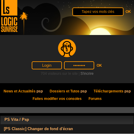
704 visiteurs sur le site |
S'incrire
News et Actualités
psp
Dossiers et Tutos
psp
Téléchargements
psp
Faites modifier vos consoles
Forums
PS Vita / Psp
[PS Classic] Changer de fond d'écran