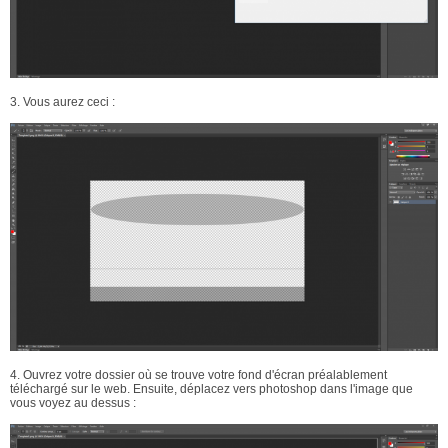
3. Vous aurez ceci :
4. Ouvrez votre dossier où se trouve votre fond d'écran préalablement
téléchargé sur le web. Ensuite, déplacez vers photoshop dans l'image que
vous voyez au dessus :